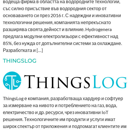
водеща фирма в областта на водородните технологии,
със силно присъствие във водородния сектор от
основаването си през 2016 г. С надеждни и иновативни
технологични решения, компанията непрекъснато
разширява своята дейност и влияние. Hydrogenera
предлага модулни електролизьори с ефективност над
85%, без нужда от допълнителни системи за охлаждане.
Разработката и […]
THINGSLOG
ThingsLog е компания, разработваща хардуер и софтуер
за измерване на нивото и потреблението на газ, вода,
електричество и др. ресурси, чрез иновативни IoT
решения. Технологичните им продукти и услуги имат
широк спектър от приложения и подпомагат клиентите им