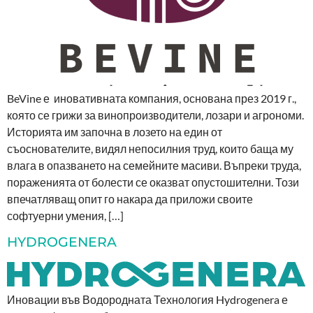
BeVine е иновативната компания, основана през 2019 г.,
която се грижи за винопроизводители, лозари и агрономи.
Историята им започна в лозето на един от
съоснователите, видял непосилния труд, които баща му
влага в опазването на семейните масиви. Въпреки труда,
пораженията от болести се оказват опустошителни. Този
впечатляващ опит го накара да приложи своите
софтуерни умения, […]
HYDROGENERA
Иновации във Водородната Технология Hydrogenera е