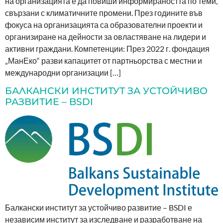
на организацията е да повиши информираността по теми,
свързани с климатичните промени. През годините във
фокуса на организацията са образователни проекти и
организиране на дейности за овластяване на лидери и
активни граждани. Компетенции: През 2022 г. фондация
„МанЕко“ разви капацитет от партньорства с местни и
международни организации […]
БАЛКАНСКИ ИНСТИТУТ ЗА УСТОЙЧИВО
РАЗВИТИЕ – BSDI
Балкански институт за устойчиво развитие – BSDI е
независим институт за изследване и разработване на