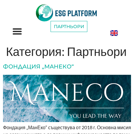
ПАРТНЬОРИ
ESG КАТЕГОРИИ
Категория:
Партньори
ФОНДАЦИЯ „МАНЕКО“
Фондация „МанЕко“ съществува от 2018 г. Основна мисия