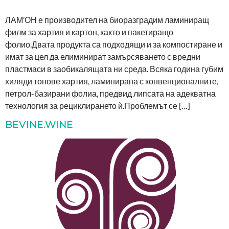
ЛАМ’ОН е производител на биоразградим ламиниращ
филм за хартия и картон, както и пакетиращо
фолио.Двата продукта са подходящи и за компостиране и
имат за цел да елиминират замърсяването с вредни
пластмаси в заобикалящата ни среда. Всяка година губим
хиляди тонове хартия, ламинирана с конвенционалните,
петрол-базирани фолиа, предвид липсата на адекватна
технология за рециклирането ѝ.Проблемът се […]
BEVINE.WINE