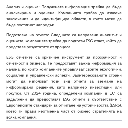
Анализ и оценка: Получената информация трябва да бъде
анализирана и оценена. Компанията трябва да извлече
заключения и да идентифицира области, в които може да
бъде постигнат напредък.
Подготовка на отчета:
След като са направени анализът и
оценката, компанията трябва да подготви ESG отчет, който да
представя резултатите от процеса.
ESG отчетите са критичен инструмент за прозрачност и
отчетност в бизнеса. Те предоставят важна информация за
начина, по който компаниите управляват своите екологични,
социални и управленски аспекти. Заинтересованите страни
могат да използват този вид отчети за вземане на
информирани решения, като например инвестиции или
покупки. От 2024 година, определени компании в ЕС са
задължени да предоставят ESG отчети в съответствие с
Европейските стандарти за отчитане на устойчивостта (ESRS),
което ги прави неотменна част от бизнес стратегията на
всяка компания.