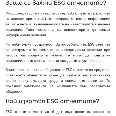
Защо са важни ESG отчетите?
Информираност на инвеститорите. ESG отчетите са ключови
за инвеститорите, тъй като предоставят важна информация
за рисковете и възвращаемостта на инвестициите в дадена
компания. Това позволява на инвеститорите да вземат
информирани решения.
Потребителска прозрачност: За потребителите, ESG отчетите
са инструмент за вземане на информирани решения при
избора на продукти и услуги. Те могат да подкрепят
компании, които спазват високи стандарти за устойчивост.
Заинтересованост на обществото: ESG отчетите са средство,
чрез което обществото може да разбере как компанията
влияе върху околната среда и социалното развитие. Те
показват ангажимента на компанията към засегнатите
общности.
Кой изготвя ESG отчетите?
ESG отчетите могат да бъдат подготвени вътрешно от