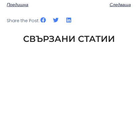
Предишна
Следваща
Share the Post:
СВЪРЗАНИ СТАТИИ
СЛЕДВАЩАТА СТЪПКА В ESG ЗА
СГРАДИТЕ: ИЗМЕРВАНЕ НА NATURE
PERFORMANCE
ПРОЧЕТИ