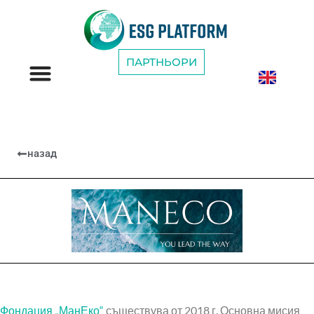
ПАРТНЬОРИ
ESG КАТЕГОРИИ
назад
Фондация „МанЕко“
съществува от 2018 г. Основна мисия