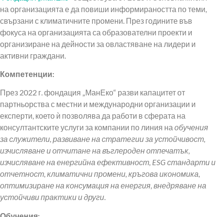
на организацията е да повиши информираността по теми,
свързани с климатичните промени. През годините във
фокуса на организацията са образователни проекти и
организиране на дейности за овластяване на лидери и
активни граждани.
Компетенции:
През 2022 г. фондация „МанЕко“ разви капацитет от
партньорства с местни и международни организации и
експерти, което ѝ позволява да работи в сферата на
консултантските услуги за компании по линия на
обучения
за служители, развиване на стратегии за устойчивост,
изчисляване и отчитане на въглероден отпечатък,
изчисляване на енергийна ефективност,
ESG
стандарти и
отчетност, климатични промени, кръгова икономика,
оптимизиране на консумация на енергия, внедряване на
устойчиви практики и други
.
Обучения: