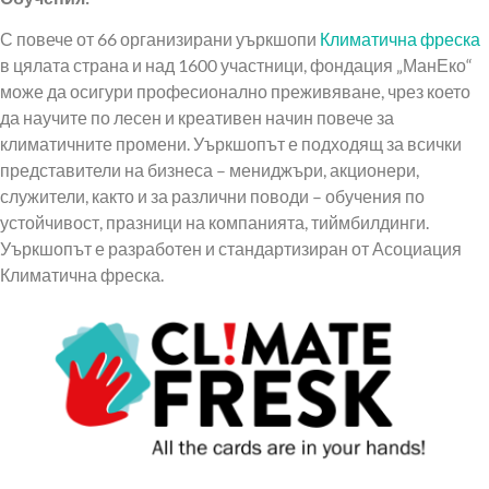
С повече от 66 организирани уъркшопи
Климатична фреска
в цялата страна и над 1600 участници, фондация „МанЕко“
може да осигури професионално преживяване, чрез което
да научите по лесен и креативен начин повече за
климатичните промени. Уъркшопът е подходящ за всички
представители на бизнеса – мениджъри, акционери,
служители, както и за различни поводи – обучения по
устойчивост, празници на компанията, тиймбилдинги.
Уъркшопът е разработен и стандартизиран от Асоциация
Климатична фреска.