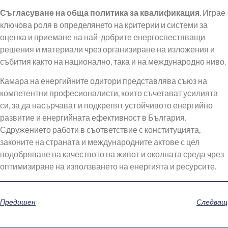
Съгласуване на обща политика за квалификация
. Играе
ключова роля в определянето на критерии и системи за
оценка и приемане на най-добрите енергоспестяващи
решения и материали чрез организиране на изложения и
събития както на национално, така и на международно ниво.
Камара на енергийните одитори представлява съюз на
компетентни професионалисти, които съчетават усилията
си, за да насърчават и подкрепят устойчивото енергийно
развитие и енергийната ефективност в България.
Сдружението работи в съответствие с конституцията,
законите на страната и международните актове с цел
подобряване на качеството на живот и околната среда чрез
оптимизиране на използването на енергията и ресурсите.
Предишен
Следващ