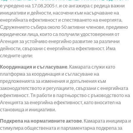
е учредено на 17.08.2005 г. и се ангажира с редица важни
инициативи и дейности, насочени към насърчаване на
енергийната ефективност и спестяването на енергията.
Сдружението събира около 50 активни членове, предимно
юридически лица, които са получили удостоверения от
Агенция за устойчиво енергийно развитие за различни
дейности, свързани с енергийната ефективност. Има
следните цели:
Координация и съгласуване
. Камарата служи като
платформа за координация и съгласуване на
предложенията за изменения и допълнения към
законодателството и регулациите, свързани с енергийната
ефективност. Тя работи в партньорство с ръководството на
Агенцията за енергийна ефективност, като вносител на
становища и инициативи.
Подкрепа на нормативните актове
. Камарата инициира и
стимулира обществената и парламентарна подкрепа за