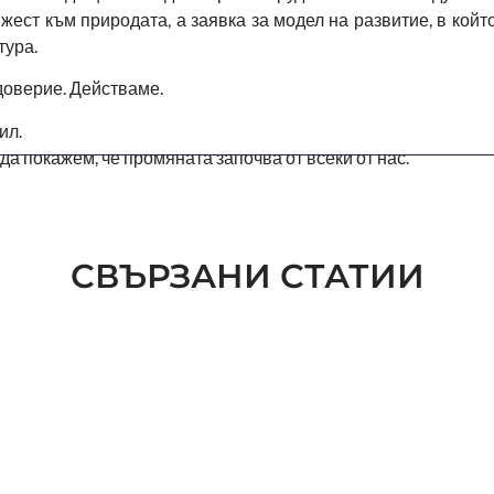
ест към природата, а заявка за модел на развитие, в койт
тура.
доверие. Действаме.
ил.
да покажем, че промяната започва от всеки от нас.
СВЪРЗАНИ СТАТИИ
ESG
КАК КОМПАНИИТЕ ИЗБИРАТ
ESG
НЕ
РАМКА ЗА ESG ОТЧЕТНОСТ
CE