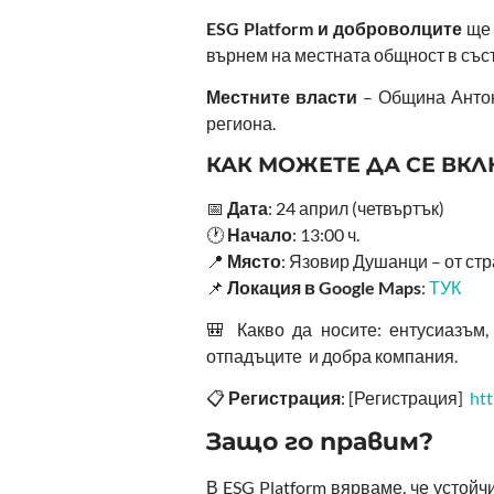
ESG Platform и доброволците
ще 
върнем на местната общност в съст
Местните власти
– Община Антон
региона.
КАК МОЖЕТЕ ДА СЕ ВК
📅
Дата
: 24 април (четвъртък)
🕐
Начало
: 13:00 ч.
📍
Място
: Язовир Душанци – от стр
📌
Локация в Google Maps
:
ТУК
🎒 Какво да носите: ентусиазъм,
отпадъците и добра компания.
📋
Регистрация
: [Регистрация]
ht
Защо го правим?
В ESG Platform вярваме, че устойч