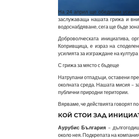
На 24 април ще обединим усилия 
заслужаващa нашата грижа и вни
водоснабдяване, сега ще бъде зона
Доброволческата инициатива, ор
Копривщица, е израз на споделен
усилията за изграждане на култура
С грижа за място с бъдеще
Натрупани отпадъци, оставени през
околната среда. Нашата мисия – з
публични природни територии.
Вярваме, че действията говорят по-
КОЙ СТОИ ЗАД ИНИЦИА
Аурубис България
– дългогодиш
около нея. Подкрепата на компания