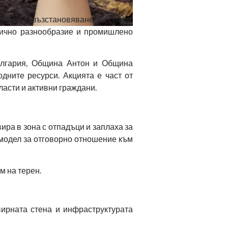
сурси и възстановяване на среда,
гично разнообразие и промишлено
България, Община Антон и Община
дните ресурси. Акцията е част от
ласти и активни граждани.
ира в зона с отпадъци и заплаха за
 модел за отговорно отношение към
м на терен.
вирната стена и инфраструктурата