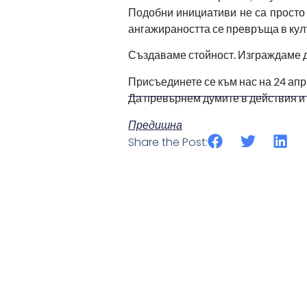
Подобни инициативи не са просто ж
ангажираността се превръща в кул
Създаваме стойност. Изграждаме 
Присъединете се към нас на 24 апр
Да превърнем думите в действия и 
Предишна
Share the Post:
СЛЕДВАЩАТА СТЪПКА В 
ЗА СГРАДИТЕ: ИЗМЕРВА
НА NATURE PERFORMAN