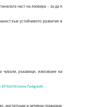
аналата част на язовира – за да я
аност към устойчивото развитие в
м чували, ръкавици, извозване на
nk-EFXoV5hJwmr7w6g/edit
ес, институции и активни граждани.