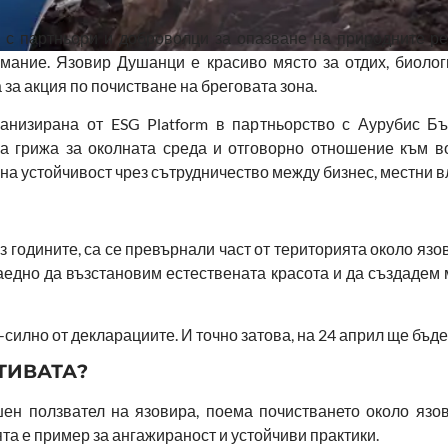
с партньори и доброволци за опазване на природните ре
мание. Язовир Душанци е красиво място за отдих, биоло
 за акция по почистване на бреговата зона.
ганизирана от ESG Platform в партньорство с Аурубис 
а грижа за околната среда и отговорно отношение към во
 на устойчивост чрез сътрудничество между бизнес, местни в
 годините, са се превърнали част от територията около язов
аедно да възстановим естествената красота и да създадем
силно от декларациите. И точно затова, на 24 април ще бъде
ТИВАТА?
ен ползвател на язовира, поема почистването около язо
та е пример за ангажираност и устойчиви практики.