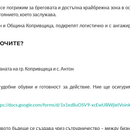
се погрижим за бреговата и достъпна крайбрежна зона в ост
оянието, което заслужава.
 и Община Копривщица, подкрепят логистично и с ангажир
ЛЮЧИТЕ?
аната на гр. Копривщица и с. Антон
 удобни обувки и готовност за действие. Ние ще осигури
tps://docs.google.com/forms/d/1x1ezBuOSV9-xcEwUBWjieIVoi
ивото бъдеще се създава чрез сътрудничество – между бизн