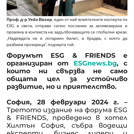
Проф. д-р Уейн Висер
, един от най-влиятелните експерти по
ESG в света, отправи силно послание за активизиране и
промяна в контекста на задълбочаващите се глобални кризи.
„Надеждата не е лотариен билет, а брадва, с която да
разбием прозореца“, подчерта той.
Форумът ESG & FRIENDS е
организиран от
ESGnews.bg
, с
които ни свързва не само
общата цел за устойчиво
развитие, но и приятелство.
София, 28 февруари 2024 г. –
Третото издание на форума ESG
& FRIENDS, проведено в хотел
Хилтън София, събра водещи
експерти, бизнес лидери и