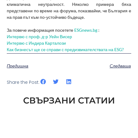
климатична неутралност. Няколко примера бяха
представени по време на форума, показвайки, че България е
на прав път към по-устойчиво бъдеще.
За повече информация посетете
ESGnews.bg
:
Интервю с проф. д-р Уейн Висер
Интервю с Индира Карталози
Как бизнесът ще се справи с предизвикателствата на ESG?
Предишна
Следваща
Share the Post:
СВЪРЗАНИ СТАТИИ
СЛЕДВАЩАТА СТЪПКА В ESG ЗА
СГРАДИТЕ: ИЗМЕРВАНЕ НА NATURE