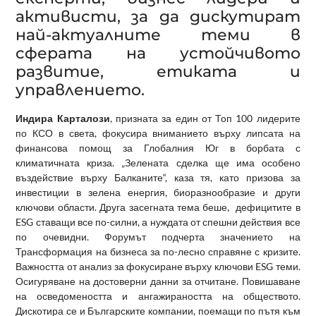
активисти, за да дискутират
най-актуалните теми в
сферата на устойчивото
развитие, етиката и
управлението.
Индира Карталози
, призната за един от Топ 100 лидерите
по КСО в света, фокусира вниманието върху липсата на
финансова помощ за Глобалния Юг в борбата с
климатичната криза. „Зелената сделка ще има особено
въздействие върху Балканите“, каза тя, като призова за
инвестиции в зелена енергия, биоразнообразие и други
ключови области. Друга засегната тема беше, дефицитите в
ESG ставащи все по-силни, а нуждата от спешни действия все
по очевидни. Форумът подчерта значението на
Трансформация на бизнеса за по-лесно справяне с кризите.
Важността от анализ за фокусиране върху ключови ESG теми.
Осигуряване на достоверни данни за отчитане. Повишаване
на осведомеността и ангажираността на обществото.
Дискотира се и Българските компании, поемащи по пътя към