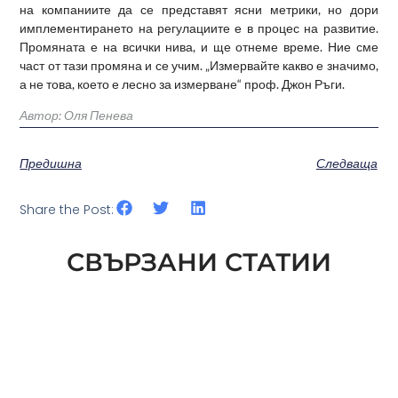
на компаниите да се представят ясни метрики, но дори
имплементирането на регулациите е в процес на развитие.
Промяната е на всички нива, и ще отнеме време. Ние сме
част от тази промяна и се учим. „Измервайте какво е значимо,
а не това, което е лесно за измерване“ проф. Джон Ръги.
Автор: Оля Пенева
Предишна
Следваща
Share the Post:
СВЪРЗАНИ СТАТИИ
СЛЕДВАЩАТА СТЪПКА В ESG ЗА
СГРАДИТЕ: ИЗМЕРВАНЕ НА NATURE
PERFORMANCE