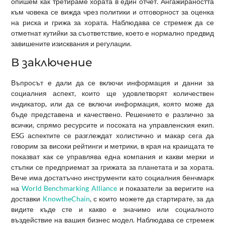
опишем как третираме хората в един отчет. Ангажираността
към човека се вижда чрез политики и отговорност за оценка
на риска и грижа за хората. Наблюдава се стремеж да се
отметнат кутийки за съответствие, което е нормално предвид
завишените изисквания и регулации.
В заключение
Въпросът е дали да се включи информация и данни за
социалния аспект, които ще удовлетворят количествен
индикатор, или да се включи информация, която може да
бъде представена и качествено. Решението е различно за
всички, спрямо ресурсите и посоката на управленския екип.
ЕSG аспектите се разглеждат холистично и макар сега да
говорим за високи рейтинги и метрики, в края на краищата те
показват как се управлява една компания и какви мерки и
стъпки се предприемат за грижата за планетата и за хората.
Вече има достатъчно инструменти като социалния бенчмарк
на
Wоrld Benchmarking Alliance
и показатели за веригите на
доставки
KnowtheChain
, с които можете да стартирате, за да
видите къде сте и какво е значимо или социалното
въздействие на вашия бизнес модел. Наблюдава се стремеж