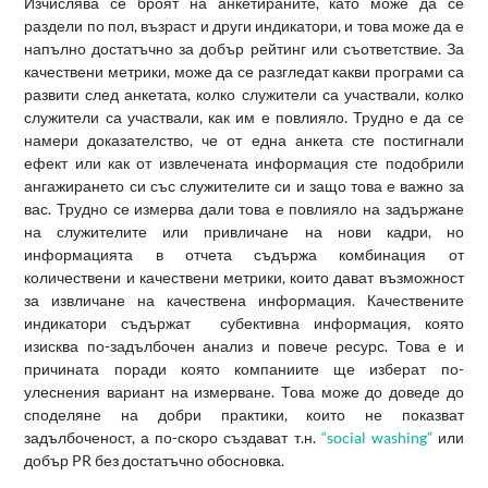
Изчислява се броят на анкетираните, като може да се
раздели по пол, възраст и други индикатори, и това може да е
напълно достатъчно за добър рейтинг или съответствие. За
качествени метрики, може да се разгледат какви програми са
развити след анкетата, колко служители са участвали, колко
служители са участвали, как им е повлияло. Трудно е да се
намери доказателство, че от една анкета сте постигнали
ефект или как от извлечената информация сте подобрили
ангажирането си със служителите си и защо това е важно за
вас. Трудно се измерва дали това е повлияло на задържане
на служителите или привличане на нови кадри, но
информацията в отчета съдържа комбинация от
количествени и качествени метрики, които дават възможност
за извличане на качествена информация. Качествените
индикатори съдържат субективна информация, която
изисква по-задълбочен анализ и повече ресурс. Това е и
причината поради която компаниите ще изберат по-
улеснения вариант на измерване. Това може до доведе до
споделяне на добри практики, които не показват
задълбоченост, а по-скоро създават т.н.
“social washing”
или
добър PR без достатъчно обосновка.