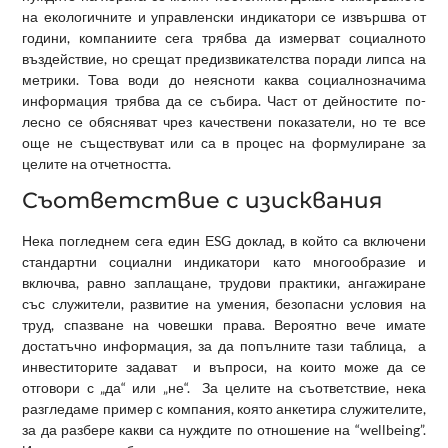
на екологичните и управленски индикатори се извършва от
години, компаниите сега трябва да измерват социалното
въздействие, но срещат предизвикателства поради липса на
метрики. Това води до неясноти каква социалнозначима
информация трябва да се събира. Част от дейностите по-
лесно се обясняват чрез качествени показатели, но те все
още не съществуват или са в процес на формулиране за
целите на отчетността.
Съответствие с изисквания
Нека погледнем сега един ЕSG доклад, в който са включени
стандартни социални индикатори като многообразие и
включва, равно заплащане, трудови практики, ангажиране
със служители, развитие на умения, безопасни условия на
труд, спазване на човешки права. Вероятно вече имате
достатъчно информация, за да попълните тази таблица, а
инвеститорите задават и въпроси, на които може да се
отговори с „да“ или „не“. За целите на съответствие, нека
разгледаме пример с компания, която анкетира служителите,
за да разбере какви са нуждите по отношение на “wellbeing”.