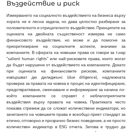
Въздействие и риск
Измерването на социалното въздействието на бизнеса върху
хората не е лесна задача, но дава цялостно разбиране за
положителното и отрицателното въздействие. Принципите на
оценката на двойната същественост измерва не само
финансовото въздействие, но може и да помогне за
приоритизиране на социалните аспекти, значими за
компаниите. В сферата на човешки права се говори за т.нар
“salient human rights” или най-рисковите права, които могат
да бъдат нарушени от въздействието на компаниите. Докато
при оценката на финансовите рискове, компаниите
извършват дю дилиджънс (due diligence), надлежната
проверка за правата на човека е процес на идентифициране,
предотвратяване, смекчаване и информиране за начина по-
който компаниите се справят с неблагоприятните
въздействия върху правата на човека. Практиката често
показва стремеж да се сложат количествени индикатори, но
зачитането на човешките права е всеобщо приет стандарт за
етично, отговорно и прозрачно бизнес поведение, а не просто
количествен индикатор в ЕSG отчета. Затова е трудно да