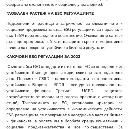
сферата на екологичното и социално управление.).
ГЛОБАЛЕН РАСТЕЖ НА ESG РЕГУЛАЦИИТЕ
Подкрепени от растящата загриженост за климатичните и
социални предизвикателства, ESG регулациите са нараснали
със 155% през последното десетилетие. Очакванията са този
ръст ще продължи, тъй като пазарите търсят по-ефективни
начини да подкрепят устойчивия бизнес и резултати.
КЛЮЧОВИ ESG РЕГУЛАЦИИ ЗА 2023
Съчетавайки ESG стандарти и отчетност, ЕС се определя към
устойчивото бъдеще чрез четири ключови законодателни
акта. Първият – CSRD – налага стандарти за корпоративна
устойчивост. Вторият – SFDR – осигурява прозрачност на
устойчивите финанси. Третият – UCPD – защитава
потребителите от нелоялни търговски практики, а четвъртият
стълб, Таксономията на ЕС, установява критерии за
определяне на устойчивостта в икономическите дейности.
ESG регулациите се превръщат в неотделима част от бизнес
и финансите, а ролята им в борбата срещу климатични и
социални предизвикателства е все по-съществена. За