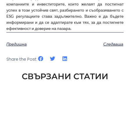
компаниите и инвеститорите, които желаят да постигнат
успех в този устойчив свят, разбирането и съобразяването с
ESG регулациите става задължително. Важно е да бъдете
информирани и да се адаптирате към тях, за да постигнете
ефективност и доверие на пазара.
Предишна
Следваща
Share the Post:
СВЪРЗАНИ СТАТИИ
СЛЕДВАЩАТА СТЪПКА В ESG ЗА
СГРАДИТЕ: ИЗМЕРВАНЕ НА NATURE
PERFORMANCE