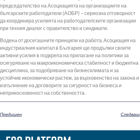
председателство на Асоциацията на организациите на
българските работодатели (АОБР) – сериозна отговорност
да координира усилията на работодателските организации
при техния диалог с правителство и синдикати.
Воденa от досегашните принципи на работа, Асоциация на
индустриалния капитал в България ще продължи своите
активни усилия в подкрепа на прилагане на политики за
осигуряване на макроикономическа стабилност и бюджетна
дисциплина, за подобряване на бизнесклимата и за
устойчив икономически растеж, за върховенство на закона и
изпълнение на договорите за сигурност на бизнеса и
неприкосновеност на собствеността.
Предишен
Следващ