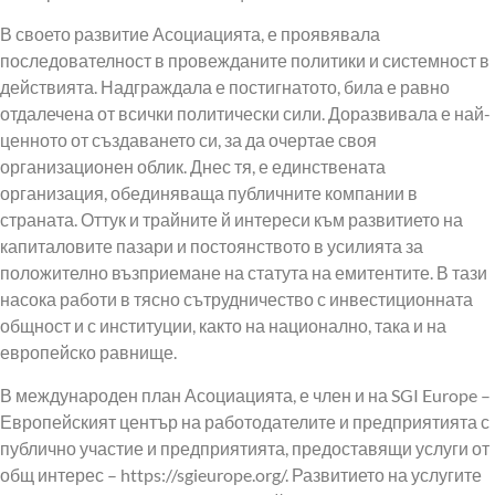
В своето развитие Асоциацията, е проявявала
последователност в провежданите политики и системност в
действията. Надграждала е постигнатото, била е равно
отдалечена от всички политически сили. Доразвивала е най-
ценното от създаването си, за да очертае своя
организационен облик. Днес тя, е единствената
организация, обединяваща публичните компании в
страната. Оттук и трайните й интереси към развитието на
капиталовите пазари и постоянството в усилията за
положително възприемане на статута на емитентите. В тази
насока работи в тясно сътрудничество с инвестиционната
общност и с институции, както на национално, така и на
европейско равнище.
В международен план Асоциацията, е член и на SGI Europe –
Европейският център на работодателите и предприятията с
публично участие и предприятията, предоставящи услуги от
общ интерес – https://sgieurope.org/. Развитието на услугите