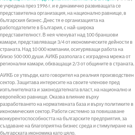
е учредена през 1996 г. и е динамично развиващата се
представителна организация, на национално равнище, в
българския бизнес. Днес тя е организацията на
работодателите в България, с най-широка
представителност. В нея членуват над 100 браншови
камари, представляващи 3/4 от икономическите дейности в
страната. Над 10 000 компании, осигуряващи работа на
близо 500 000 души. АИКБ разполага с изградена мрежа от
регионални камари, обхващащи 2/3 от общините в страната.
АИКБ се утвърди, като говорител на реалния производствен
сектор. Защитава интересите на своите членове пред
изпълнителната и законодателната власт, на национално и
европейско равнище. Оказва влияние върху
разработването на нормативната база и върху политиките в
икономическия сектор. Работи системно за повишаване
конкурентоспособността на българските предприятия, за
създаване на благоприятна бизнес среда и стимулиране на
българската икономика като цяло.