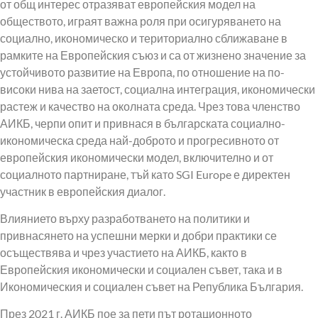
от общ интерес отразяват европейския модел на
обществото, играят важна роля при осигуряването на
социално, икономическо и териториално сближаване в
рамките на Европейския съюз и са от жизнено значение за
устойчивото развитие на Европа, по отношение на по-
високи нива на заетост, социална интеграция, икономически
растеж и качество на околната среда. Чрез това членство
АИКБ, черпи опит и привнася в българската социално-
икономическа среда най-доброто и прогресивното от
европейския икономически модел, включително и от
социалното партниране, тъй като SGI Europe е директен
участник в европейския диалог.
Влиянието върху разработването на политики и
привнасянето на успешни мерки и добри практики се
осъществява и чрез участието на АИКБ, както в
Европейския икономически и социален съвет, така и в
Икономическия и социален съвет на Република България.
През 2021 г. АИКБ пое за пети път ротационното