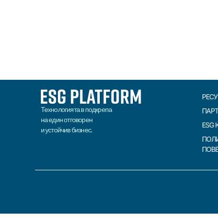
ПРОЧЕТИ
РЕС
Технологията в подкрепа
ПАР
на един отговорен
ESG 
и устойчив бизнес.
ПОЛ
ПОВ