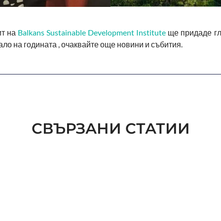
ит на
Balkans Sustainable Development Institute
ще придаде гл
о на годината , очаквайте още новини и събития.
СВЪРЗАНИ СТАТИИ
РАТ
ESG И ОТБРАНАТА
ISO
СТ
ПРА
ИЗМ