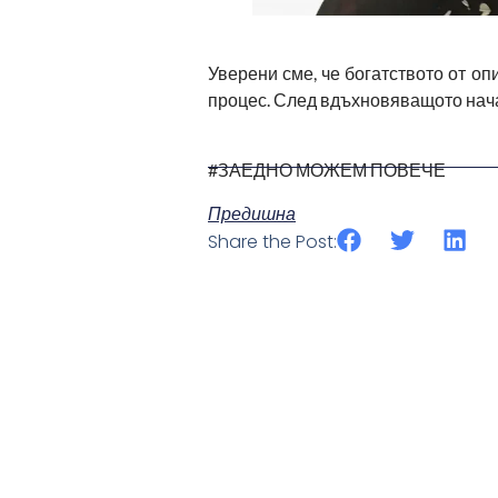
Уверени сме, че богатството от оп
процес. След вдъхновяващото начал
#ЗАЕДНО МОЖЕМ ПОВЕЧЕ
Предишна
Share the Post:
КАК КОМПАНИИТЕ ИЗБИ
РАМКА ЗА ESG ОТЧЕТНО